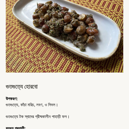
গুতগুত্যে হোরবো
উপকরণ:
গুতগুত্যে, কাঁচা মরিচ, লবণ, ও সিদল। 
গুতগুত্যে টক স্বাদের গ্রীষ্মকালীন পাহাড়ী ফল। 
রন্ধন প্রনালী: