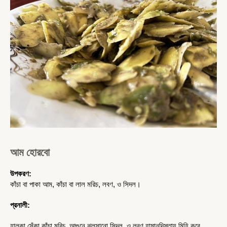
আম হোরবো
উপকরণ:
কাঁচা বা পাকা আম, কাঁচা বা লাল মরিচ, লবণ, ও সিদল। 
প্রনালী:
হালকা সেঁকা কাঁচা মরিচ, আগুনে ঝলসানো সিদল, ও লবণ হামানদিস্তায় মিহি করে 