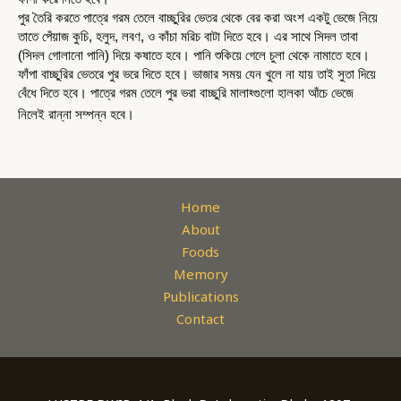
পুর তৈরি করতে পাত্রে গরম তেলে 
বাচ্ছুরি
র ভেতর থেকে বের করা অংশ একটু ভেজে নিয়ে 
তাতে পেঁয়াজ কুচি, হলুদ, লবণ, ও কাঁচা মরিচ বাটা দিতে হবে। এর সাথে সিদল তাবা 
(সিদল গোলানো পানি) দিয়ে কষাতে হবে। পানি শুকিয়ে গেলে চুলা থেকে নামাতে হবে।
ফাঁপা
বাচ্ছুরি
র ভেতরে পুর ভরে দিতে হবে। ভাজার সময় যেন খুলে না যায় তাই সুতা দিয়ে
বেঁধে দিতে হবে। পাত্রে গরম তেলে পুর ভরা
বাচ্ছুরি
মালাহ্গুলো হালকা আঁচে ভেজে
নিলেই রান্না সম্পন্ন হবে।
Home
About
Foods
Memory
Publications
Contact